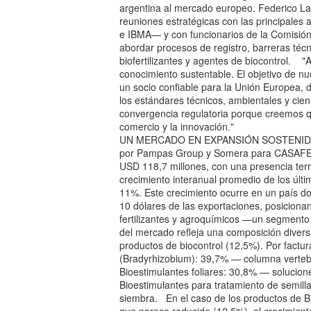
argentina al mercado europeo. Federico La
reuniones estratégicas con las principale
e IBMA— y con funcionarios de la Comis
abordar procesos de registro, barreras téc
biofertilizantes y agentes de biocontrol. "
conocimiento sustentable. El objetivo de n
un socio confiable para la Unión Europea, d
los estándares técnicos, ambientales y cien
convergencia regulatoria porque creemos que
comercio y la innovación."
UN MERCADO EN EXPANSIÓN SOSTENIDA De
por Pampas Group y Somera para CASAFE, e
USD 118,7 millones, con una presencia terri
crecimiento interanual promedio de los últ
11%. Este crecimiento ocurre en un país do
10 dólares de las exportaciones, posiciona
fertilizantes y agroquímicos —un segmento c
del mercado refleja una composición diversif
productos de biocontrol (12,5%). Por factur
(Bradyrhizobium): 39,7% — columna vertebral
Bioestimulantes foliares: 30,8% — solucione
Bioestimulantes para tratamiento de semill
siembra. En el caso de los productos de Bi