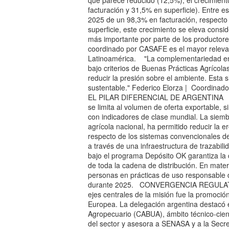
que parece reducido (12,5%), el crecimiento
facturación y 31,5% en superficie). Entre e
2025 de un 98,3% en facturación, respect
superficie, este crecimiento se eleva cons
más importante por parte de los productore
coordinado por CASAFE es el mayor releva
Latinoamérica. "La complementariedad entr
bajo criterios de Buenas Prácticas Agrícola
reducir la presión sobre el ambiente. Esta 
sustentable." Federico Elorza | Coordin
EL PILAR DIFERENCIAL DE ARGENTINA El p
se limita al volumen de oferta exportable, 
con indicadores de clase mundial. La siemb
agrícola nacional, ha permitido reducir la 
respecto de los sistemas convencionales d
a través de una infraestructura de trazabili
bajo el programa Depósito OK garantiza la 
de toda la cadena de distribución. En mat
personas en prácticas de uso responsable d
durante 2025. CONVERGENCIA REGULA
ejes centrales de la misión fue la promoció
Europea. La delegación argentina destacó 
Agropecuario (CABUA), ámbito técnico-cientí
del sector y asesora a SENASA y a la Secret