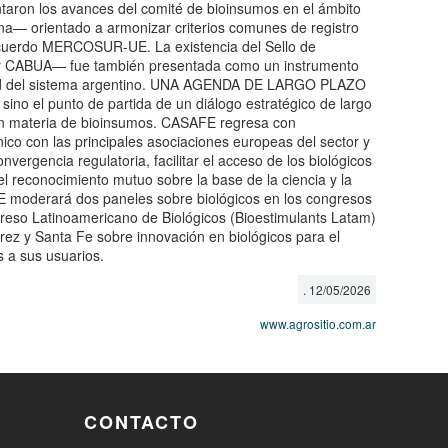
taron los avances del comité de bioinsumos en el ámbito
a— orientado a armonizar criterios comunes de registro
 acuerdo MERCOSUR-UE. La existencia del Sello de
r CABUA— fue también presentada como un instrumento
ilidad del sistema argentino. UNA AGENDA DE LARGO PLAZO
 sino el punto de partida de un diálogo estratégico de largo
en materia de bioinsumos. CASAFE regresa con
co con las principales asociaciones europeas del sector y
nvergencia regulatoria, facilitar el acceso de los biológicos
l reconocimiento mutuo sobre la base de la ciencia y la
moderará dos paneles sobre biológicos en los congresos
greso Latinoamericano de Biológicos (Bioestimulants Latam)
ez y Santa Fe sobre innovación en biológicos para el
s a sus usuarios.
. 12/05/2026
www.agrositio.com.ar
CONTACTO