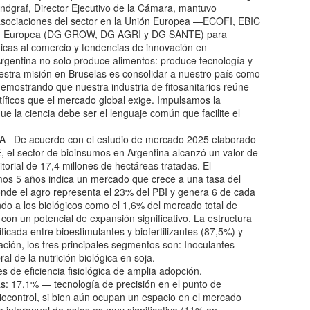
ndgraf, Director Ejecutivo de la Cámara, mantuvo
s asociaciones del sector en la Unión Europea —ECOFI, EBIC
ión Europea (DG GROW, DG AGRI y DG SANTE) para
nicas al comercio y tendencias de innovación en
Argentina no solo produce alimentos: produce tecnología y
uestra misión en Bruselas es consolidar a nuestro país como
emostrando que nuestra industria de fitosanitarios reúne
tíficos que el mercado global exige. Impulsamos la
 la ciencia debe ser el lenguaje común que facilite el
 acuerdo con el estudio de mercado 2025 elaborado
l sector de bioinsumos en Argentina alcanzó un valor de
torial de 17,4 millones de hectáreas tratadas. El
imos 5 años indica un mercado que crece a una tasa del
nde el agro representa el 23% del PBI y genera 6 de cada
ndo a los biológicos como el 1,6% del mercado total de
on un potencial de expansión significativo. La estructura
icada entre bioestimulantes y biofertilizantes (87,5%) y
ación, los tres principales segmentos son: Inoculantes
 de la nutrición biológica en soja.
s de eficiencia fisiológica de amplia adopción.
as: 17,1% — tecnología de precisión en el punto de
ocontrol, si bien aún ocupan un espacio en el mercado