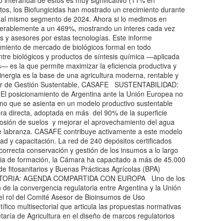
 interanual de estos es muy significativo (11% en
stos, los Biofungicidas han mostrado un crecimiento durante
o al mismo segmento de 2024. Ahora si lo medimos en
iderablemente a un 469%, mostrando un interes cada vez
s y asesores por estas tecnologías. Este informe
miento de mercado de biológicos formal en todo
e biológicos y productos de síntesis química —aplicada
s— es la que permite maximizar la eficiencia productiva y
sinergia es la base de una agricultura moderna, rentable y
ador de Gestión Sustentable, CASAFE SUSTENTABILIDAD:
osicionamiento de Argentina ante la Unión Europea no
sino que se asienta en un modelo productivo sustentable
ra directa, adoptada en más del 90% de la superficie
erosión de suelos y mejorar el aprovechamiento del agua
e labranza. CASAFE contribuye activamente a este modelo
dad y capacitación. La red de 240 depósitos certificados
correcta conservación y gestión de los insumos a lo largo
eria de formación, la Cámara ha capacitado a más de 45.000
e fitosanitarios y Buenas Prácticas Agrícolas (BPA)
TORIA: AGENDA COMPARTIDA CON EUROPA Uno de los
n de la convergencia regulatoria entre Argentina y la Unión
el rol del Comité Asesor de Bioinsumos de Uso
fico multisectorial que articula las propuestas normativas
aría de Agricultura en el diseño de marcos regulatorios