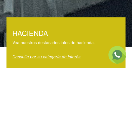
HACIENDA
Vea nuestros destacados lotes de hacienda.
Consulte por su categoría de interés
PRECIOS
Precios del día en el mercado y por categoría.
Mercado Agroganadero
Precios de Invernada