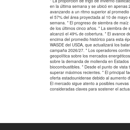
* La proporción de trigo de invierno califi
en la última semana y se ubicó en apenas 2
avanzando a un ritmo superior al promedio 
el 57% del área proyectada al 10 de mayo 
semana. * El progreso de siembra de maíz 
de los últimos cinco años. * La siembra de
alcanzó el 49% de cobertura. * El avance d
encima del promedio histórico para esta ép
WASDE del USDA, que actualizará los bala
campaña 2026/27. * Los operadores continúa
geopolítica sobre los mercados energéticos 
sobre la demanda de molienda en Estados U
biocombustibles. * Desde el punto de vista t
superar máximos recientes. * El principal f
oferta estadounidense debido al aumento de
El mercado sigue atento a posibles nuevas
consideradas claves para sostener el actual