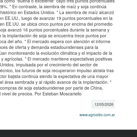
cada como "buena o excelente" cayó tres puntos porcentuales
8%. * En contraste, la siembra de maíz y soja continúa
histórico en Estados Unidos. * La siembra de maíz alcanzó
en EE.UU., luego de avanzar 19 puntos porcentuales en la
en EE.UU. se ubica cinco puntos por encima del promedio
 soja avanzó 16 puntos porcentuales durante la semana y
e la implantación de soja se encuentra trece puntos por
oca del año. * El mercado espera con atención el informe
nces de oferta y demanda estadounidenses para la
n monitoreando la evolución climática y el impacto de la
y agrícolas. * El mercado mantiene expectativas positivas
nidos, impulsada por el crecimiento del sector de
écnico, los futuros de soja recuperaron impulso alcista tras
actor bajista continúa siendo la expectativa de una mayor
l área sembrada y al rápido avance de la implantación. *
 compras de soja estadounidense por parte de China,
 nivel de precios. Por Esteban Moscariello
. 12/05/2026
www.agrositio.com.ar